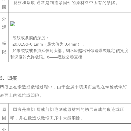
裂纹和条痕 通常是制造紧固件的原材料中固有的缺陷。
因
外
观
裂纹或条痕的深度：
极
≤0.015d+0.1mm（最大值为 0.4mm） 。
如果裂纹或条痕延伸到头部，则不应超出对锻造爆裂规定 的宽度
限
d
和深度的允许极限。
——螺纹公称直径
3. 凹痕
凹痕是在锻造或镦锻过程中，由于金属未填满而呈现在螺栓或螺钉
表面上的浅坑或凹陷。
原
凹痕是由切 屑或剪切毛刺或原材料的锈层造成的痕迹或压
因
印，并在锻造或镦锻工序中未能消除。
外