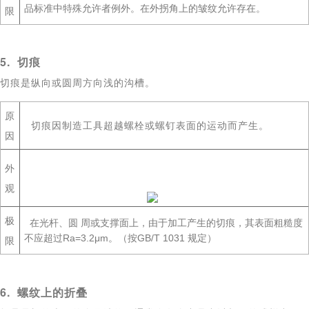
品标准中特殊允许者例外。在外拐角上的皱纹允许存在。
限
5. 切痕
切痕是纵向或圆周方向浅的沟槽。
原
切痕因制造工具超越螺栓或螺钉表面的运动而产生。
因
外
观
极
在光杆、圆 周或支撑面上，由于加工产生的切痕，其表面粗糙度
不应超过Ra=3.2μm。（按GB/T 1031 规定）
限
6. 螺纹上的折叠