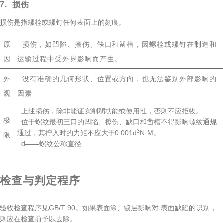
7. 损伤
损伤是指螺栓或螺钉任何表面上的刻痕。
原
损伤，如凹陷、擦伤、缺口和凿槽，因螺栓或螺钉在制造和
因
运输过程中受外界影响而产生。
外
没有准确的几何形状、位置或方向，也无法鉴别外部影响的
观
因素
上述损伤，除非能证实削弱功能或使用性，否则不应拒收。
极
位于螺纹最初三口的凹陷、擦伤、缺口和凿槽不得影响螺纹通规
3
通过，其拧入时的力矩不应大于0.001d
N·M。
限
d
——螺纹公称直径
检查与判定程序
验收检查程序见GB/T 90。如果表面涂、镀层影响对 表面缺陷的识别，
则应在检查前予以去除。