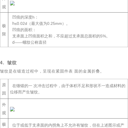
观
凹痕的深度h：
h
≤0.02d（最大值为0.25mm）。
极
凹痕的面积：
限
支承面上凹痕面积之和，不应超过支承面总面积的5%。
d
——螺纹公称直径
4. 皱纹
皱纹是在锻造过程中，呈现在紧固件表 面的金属折叠。
原
在镦锻的一 次冲击过程中，由于体积不足和形状不一造成材料的
位移而产生皱纹。
因
外
观
极
位于或低于支承面的内拐角上不允许有皱纹，但在上述图示或产