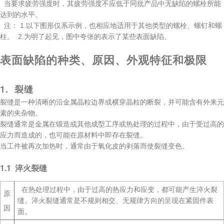
当要求疲劳强度时，其疲劳强度不应低于同批产品中无缺陷的螺栓所能
达到的水平。
注： 1.以下图形仅系示例，也相应地适用于其他类型的螺栓、螺钉和螺
柱。 2.为明了起见，图中夸张的表示了某些表面缺陷。
表面缺陷的种类、原因、外观特征和极限
1. 裂缝
裂缝是一种清晰的沿金属晶粒边界或横穿晶粒的断裂，并可能含有外来元
素的夹杂物。
裂缝通常是金属在锻造或其他成型工序或热处理的过程中，由于受过高的
应力而造成的，也可能在原材料中即存在裂缝。
当工件被再次加热时，通常由于氧化皮的剥落而使裂缝变色。
1.1 淬火裂缝
在热处理过程中，由于过高的热应力和应变，都可能产生淬火裂
原
缝。淬火裂缝通常是不规则相交、无规律方向的呈现在紧固件表
因
面。