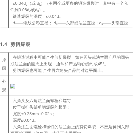
≤0.04d
（或 d
）（有两个或更多的锻造爆裂时，其中有一个允
c
k
许到0.08d
或d
）。
c
k
锻造爆裂的深度：≤0.04d。
d
——螺纹公称直径； d
——头部或法兰直径；d
——头部直径
c
k
1.4 剪切爆裂
在锻造过程中可能产生剪切爆裂，如在圆头或法兰面产品的圆头
原
或法兰面的圆周上出现，通常和产品轴心线约成45°。
因
剪切爆裂也可能 产生再六角头产品的对边平面上。
外
观
六角头及六角法兰面螺栓和螺钉：
位于扳拧头部剪切爆裂的极限：
宽度≤0.25mm+0.02s；
深度≤0.04d。
六角法兰面螺栓和螺钉的法兰面上的剪切爆裂，不应延伸到头部