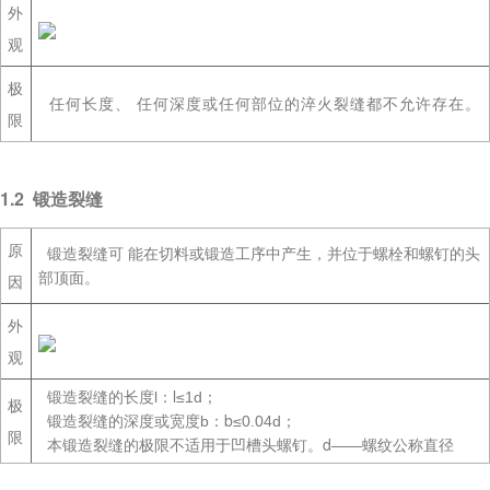
外
观
极
任何长度、 任何深度或任何部位的淬火裂缝都不允许存在。
限
1.2 锻造裂缝
原
锻造裂缝可 能在切料或锻造工序中产生，并位于螺栓和螺钉的头
部顶面。
因
外
观
l
锻造裂缝的长度l：
≤1d；
极
b
锻造裂缝的深度或宽度b：
≤0.04d；
限
d
本锻造裂缝的极限不适用于凹槽头螺钉。
——螺纹公称直径