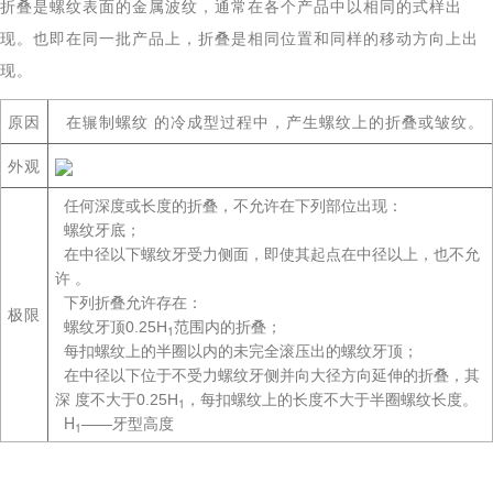
折叠是螺纹表面的金属波纹，通常在各个产品中以相同的式样出
现。也即在同一批产品上，折叠是相同位置和同样的移动方向上出
现。
原因
在辗制螺纹 的冷成型过程中，产生螺纹上的折叠或皱纹。
外观
任何深度或长度的折叠，不允许在下列部位出现：
螺纹牙底；
在中径以下螺纹牙受力侧面，即使其起点在中径以上，也不允
许 。
下列折叠允许存在：
极限
螺纹牙顶0.25H
范围内的折叠；
1
每扣螺纹上的半圈以内的未完全滚压出的螺纹牙顶；
在中径以下位于不受力螺纹牙侧并向大径方向延伸的折叠，其
深 度不大于0.25H
，每扣螺纹上的长度不大于半圈螺纹长度。
1
H
——牙型高度
1