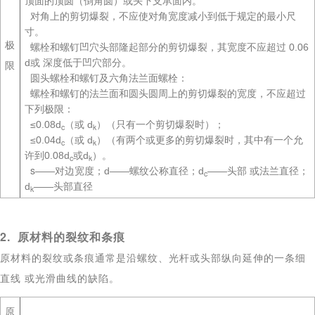
顶面的顶圆（倒角圆）或头下支承面内。
对角上的剪切爆裂，不应使对角宽度减小到低于规定的最小尺
寸。
极
螺栓和螺钉凹穴头部隆起部分的剪切爆裂，其宽度不应超过 0.06
d或 深度低于凹穴部分。
限
圆头螺栓和螺钉及六角法兰面螺栓：
螺栓和螺钉的法兰面和圆头圆周上的剪切爆裂的宽度，不应超过
下列极限：
≤0.08d
（或 d
）（只有一个剪切爆裂时）；
c
k
≤0.04d
（或 d
）（有两个或更多的剪切爆裂时，其中有一个允
c
k
许到0.08d
或d
）。
c
k
s
——对边宽度；d——螺纹公称直径；d
——头部 或法兰直径；
c
d
——头部直径
k
2. 原材料的裂纹和条痕
原材料的裂纹或条痕通常是沿螺纹、光杆或头部纵向延伸的一条细
直线 或光滑曲线的缺陷。
原