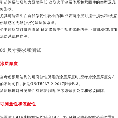
引起涂层防腐能力显著降低,这取决于涂层体系和紧固件的类型及几
何形状。
尤其可能发生在自我修复性较小的和/或表面涂层对撞击损伤和/或擦
伤敏感的无铬(六价)涂层体系里。
必要时应签订供需协议,确定降低中性盐雾试验的最小周期和/或增加
涂层系统厚度等。
03
尺寸要求和测试
涂层厚度
当考虑预期达到的耐腐蚀性所需的涂层厚度时,应考虑涂层厚度分布
的不均匀性, 参见
GB/T5267.2-2017
附录
B.3
。
涂层厚度对可测量性有显著影响,应考虑螺纹公差和螺纹间隙。
可测量性和装配性
涂覆后,
ISO
米制螺纹应按符合
GB/T 3934
规定的外螺纹公差位置h