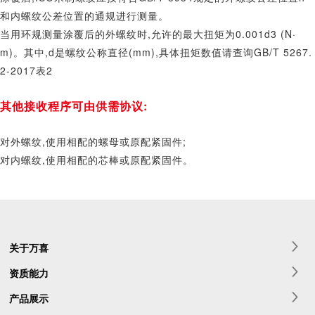
和内螺纹公差位置的通规进行测量。
当用环规测量涂覆后的外螺纹时,允许的最大扭矩为
0.001d3 (N·
m)
。其中
,d
是螺纹公称直径(
mm),
具体扭矩数值请查询
GB/T 5267.
2-2017
表2
其他接收程序可由供需协议:
对外螺纹,使用相配的螺母或原配紧固件;
对内螺纹,使用相配的芯棒或原配紧固件。
关于万喜
资质能力
产品展示