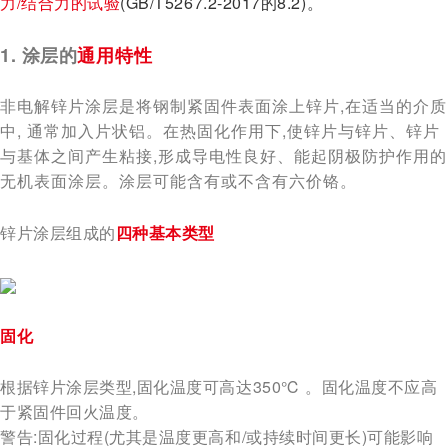
力/结合力的试验
(GB/T5267.2-2017
的
8.2)
。
1. 涂层的
通用特性
非电解锌片涂层是将钢制紧固件表面涂上锌片,在适当的介质
中, 通常加入片状铝。在热固化作用下,使锌片与锌片、锌片
与基体之间产生粘接,形成导电性良好、能起阴极防护作用的
无机表面涂层。涂层可能含有或不含有六价铬。
锌片涂层组成的
四
种基本类型
固化
根据锌片涂层类型,固化温度可高达350℃ 。固化温度不应高
于紧固件回火温度。
警告:固化过程(尤其是温度更高和/或持续时间更长)可能影响