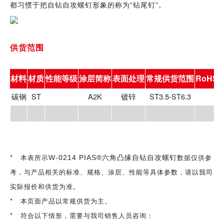
都习惯于把自钻自攻螺钉形象的称为“钻尾钉”。
供货范围
材料
材质
性能等级
涂层简称
表面处理
常规供货范围
RoHS
碳钢
ST
A2K
镀锌
ST3.5-ST6.3
* 本表所示
数据仅供参
W-0214 PIAS®六角凸缘自钻自攻螺钉
考，与产品相关的标准、规格、涂层、性能等具体参数，请以我司
实际报价和供货为准。
* 本页面产品以常规供货为主。
* 符合以下情形，需要与我司销售人员咨询：