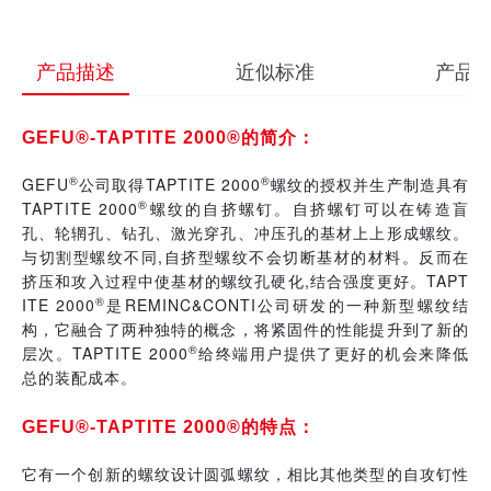
产品描述
近似标准
产品
简介：
GEFU®-TAPTITE 2000®的
®
®
GEFU
公司取得
TAPTITE 2000
螺纹的授权并生产制造具有
®
TAPTITE 2000
螺纹的自挤螺钉。自挤螺钉可以在铸造盲
孔、轮辋孔、钻孔、激光穿孔、冲压孔的基材上上形成螺纹。
与切割型螺纹不同
,
自挤型螺纹不会切断基材的材料。反而在
挤压和攻入过程中使基材的螺纹孔硬化
,
结合强度更好。
TAPT
®
ITE 2000
是
REMINC&CONTI
公司研发的一种新型螺纹结
构，它融合了两种独特的概念，将紧固件的性能提升到了新的
®
层次。
TAPTITE 2000
给终端用户提供了更好的机会来降低
总的装配成本。
的
特点：
GEFU®-TAPTITE 2000®
它有一个创新的螺纹设计圆弧螺纹，相比其他类型的自攻钉性