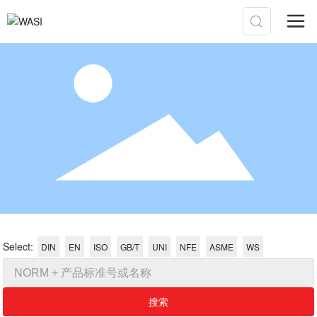
Select:
DIN
EN
ISO
GB/T
UNI
NFE
ASME
WS
搜索