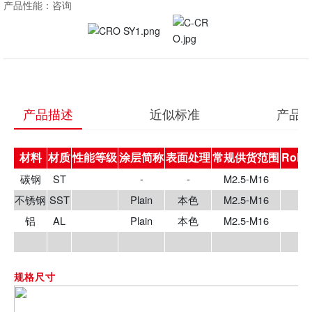
产品描述
近似标准
产品
RoH
材料
材质
性能等级
涂层简称
表面处理
常规供货范围
碳钢
ST
-
-
M2.5-M16
不锈钢
SST
Plain
本色
M2.5-M16
铝
AL
Plain
本色
M2.5-M16
规格尺寸