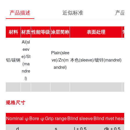
产品描述
近似标准
产品
材料
材质
性能等级
涂层简称
表面处理
常
Al(sl
eev
Plain(slee
e)/St
铝/碳钢
ve)/Zn(m
本色(sleeve)/镀锌(mandrel)
(ma
andrel)
ndre
l)
规格尺寸
Nominal φ
Bore φ
Grip range
Blind sleeve
Blind rivet head 
d
s
l ± 0.5
dk ± 0.5