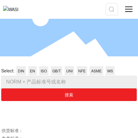
Select:
DIN
EN
ISO
GB/T
UNI
NFE
ASME
WS
搜索
​​​​​​供货标准：