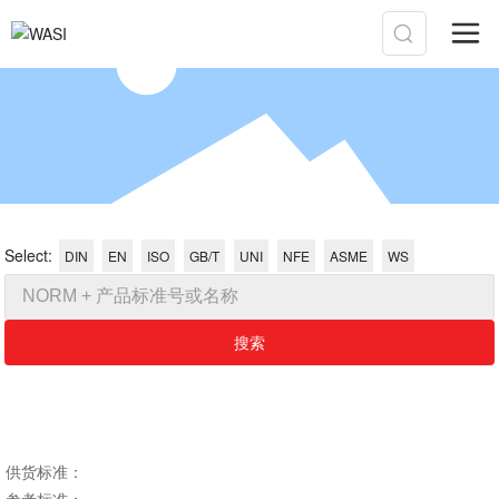
Select:
DIN
EN
ISO
GB/T
UNI
NFE
ASME
WS
搜索
​​​​​​供货标准：