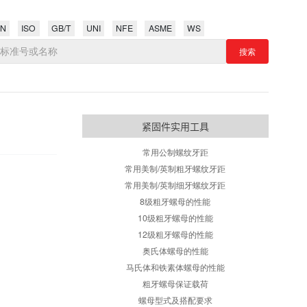
Select:
DIN
EN
ISO
GB/T
UNI
NFE
ASME
W
紧固件实用
常用公制螺纹
常用美制/英制粗牙
常用美制/英制细牙