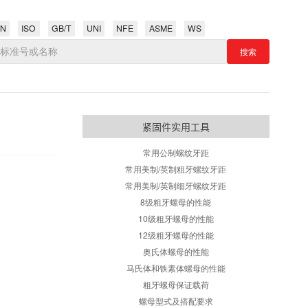
Select:
DIN
EN
ISO
GB/T
UNI
NFE
ASME
W
紧固件实用
常用公制螺纹
常用美制/英制粗牙
常用美制/英制细牙