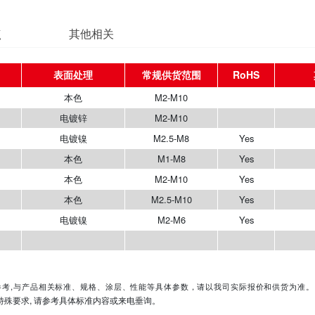
产品特点
其他相关
涂层简称
表面处理
常规供货范围
Plain
本色
M2-M10
nc plated
电镀锌
M2-M10
E2J
电镀镍
M2.5-M8
Plain
本色
M1-M8