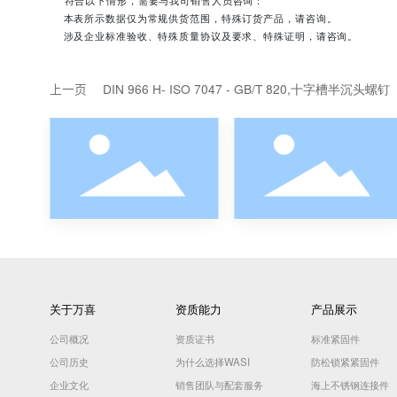
不锈钢
A4
50
有色金属
Brass
-
有色金属
Brass
-
* 本页面所示开槽半沉头螺钉表格数据以DIN964常规规格供
如需替代
和ISO2010开槽半沉头螺钉可能略有差异，
DIN964
* 符合以下情形，需要与我司销售人员咨询：
本表所示数据仅为常规供货范围，特殊订货产品，请咨询。
涉及企业标准验收、特殊质量协议及要求、特殊证明，请咨询
DIN 966 H- ISO 7047 - GB/T 820,十字
上一页