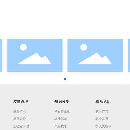
Plain
本色
M2-M10
Plain
本色
M2.5-M10
E2J
电镀镍
M2-M6
货为主,仅供参考,与产品相关标准、规格、涂层、性能等具体参数，请以我司
使用或有特殊要求, 请参考具体标准内容或来电垂询。
。
槽半沉头螺钉