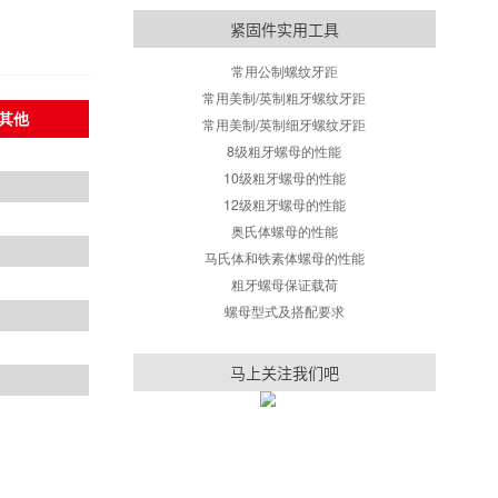
紧固件实用
常用公制螺纹
常用美制/英制粗牙
RoHS
其他
常用美制/英制细牙
8级粗牙螺母的
10级粗牙螺母
12级粗牙螺母
Yes
奥氏体螺母的
Yes
马氏体和铁素体螺