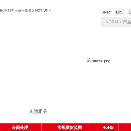
 W-70763 UNF,美制内六角平端紧定螺钉 UNF