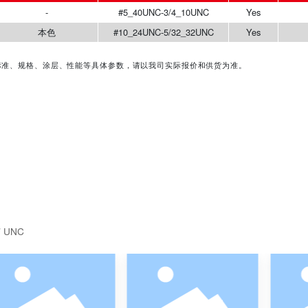
产品特点
其他相关
常规供货范围
称
表面处理
-
#5_40UNC-3/4_10UNC
本色
#10_24UNC-5/32_32UNC
与产品相关的标准、规格、涂层、性能等具体参数，请以我司实际报价和供货为
。