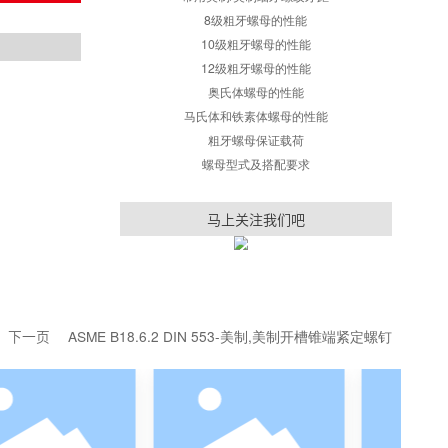
紧固件实用
常用公制螺纹
常用美制/英制粗牙
RoHS
其他
常用美制/英制细牙
Yes
8级粗牙螺母的
10级粗牙螺母
Yes
12级粗牙螺母
奥氏体螺母的
准。
马氏体和铁素体螺
粗牙螺母保证
螺母型式及搭配
马上关注我