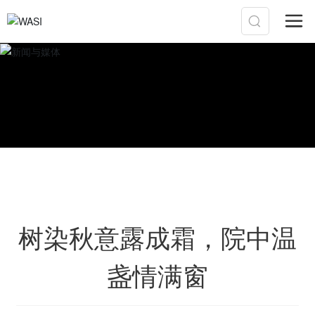
树染秋意露成霜，院中温
盏情满窗