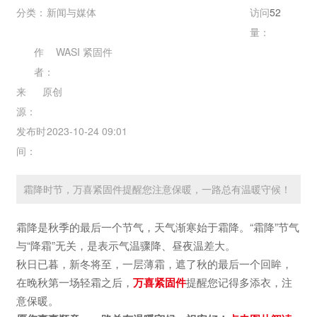
分类：
新闻与媒体
访问
52
量：
作
WASI 紧固件
者：
来
原创
源：
发布时
2023-10-24 09:01
间：
霜降时节，万喜紧固件提醒您注意保暖，一路总有温暖守候！
霜降是秋季的最后一个节气，天气渐寒始于霜降。“霜降”节气
与“降霜”无关，是表示气温骤降、昼夜温差大。
秋日已暮，新冬将至，一层薄霜，遮了秋的最后一个回眸，
在晚秋第一场轻霜之后，
万喜紧固件
提醒您记得多添衣，注
意保暖。