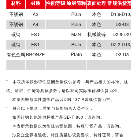
材料
材质
性能等级
涂层简称
表面处理
常规供货范围
不锈钢
A2
Plain
本色
D1,8-D10,5
不锈钢
A4
Plain
本色
D3-D8
碳钢
FST
MZN
机械镀锌
D2,6-D21
碳钢
FST
Plain
本色
D2,2-D13,0
Plain
有色金属
BRONZE
本色
D3-D5
* 本表所示鞍形弹性垫圈数据仅供参考，与产品相关的标准、规
格、涂层、性能等具体参数，请以我司实际报价和供货为准。
本页面鞍形弹性垫圈产品以DIN 137 A常规供货为主。
* 符合以下情形，需要与我司销售人员咨询：
如需订购其他近似标准产品GB/T 860，请咨询。
本表所示数据仅为常规供货范围，特殊订货产品，请咨询。
涉及企业标准验收、特殊质量协议及要求、特殊证明，请咨