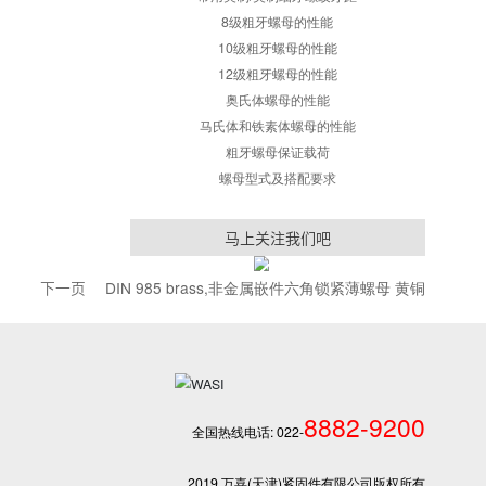
紧固件实用
常用公制螺纹
常用美制/英制粗牙
常用美制/英制细牙
8级粗牙螺母的
10级粗牙螺母
12级粗牙螺母
奥氏体螺母的
马氏体和铁素体螺
粗牙螺母保证
螺母型式及搭配
马上关注我